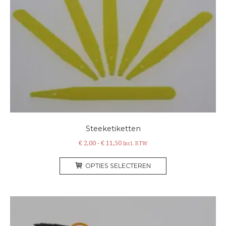
Steeketiketten
Prijsklasse:
€
2,00
-
€
11,50
Incl. BTW
€ 2,00
Dit
tot
OPTIES SELECTEREN
product
€ 11,50
heeft
meerdere
variaties.
Deze
optie