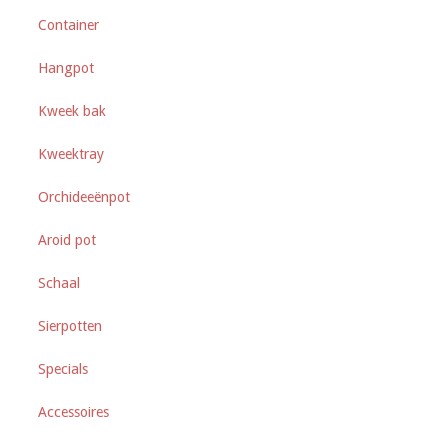
op
Container
de
productpagina
Hangpot
Kweek bak
Kweektray
Orchideeënpot
Aroid pot
Schaal
Sierpotten
Specials
Accessoires