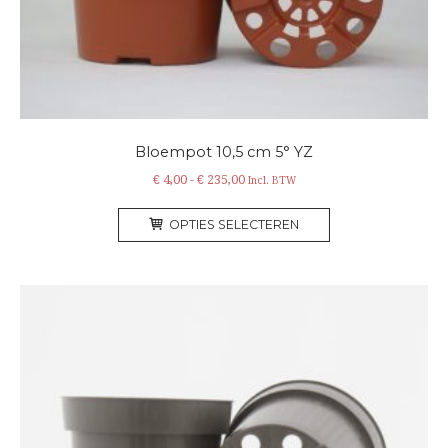
de
productpagina
Bloempot 10,5 cm 5° YZ
Prijsklasse:
€
4,00
-
€
235,00
Incl. BTW
€ 4,00
Dit
tot
OPTIES SELECTEREN
product
€ 235,00
heeft
meerdere
variaties.
Deze
optie
kan
gekozen
worden
op