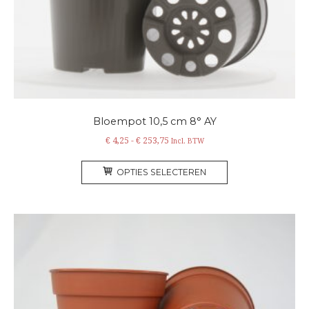
de
productpagina
Bloempot 10,5 cm 8° AY
Prijsklasse:
€
4,25
-
€
253,75
Incl. BTW
€ 4,25
Dit
tot
OPTIES SELECTEREN
product
€ 253,75
heeft
meerdere
variaties.
Deze
optie
kan
gekozen
worden