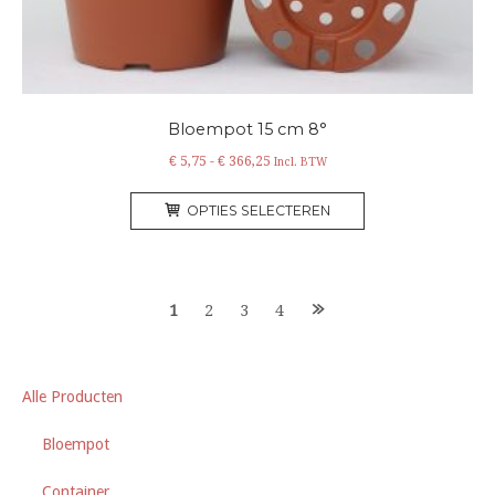
productpagina
Bloempot 15 cm 8°
Prijsklasse:
€
5,75
-
€
366,25
Incl. BTW
€ 5,75
Dit
tot
OPTIES SELECTEREN
product
€ 366,25
heeft
meerdere
variaties.
Berichten
1
2
3
4
Deze
optie
navigatie
kan
gekozen
Alle Producten
worden
op
Bloempot
de
Container
productpagina