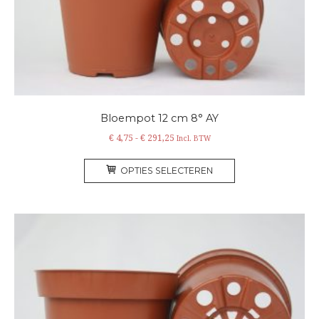
op
de
productpagina
Bloempot 12 cm 8° AY
Prijsklasse:
€
4,75
-
€
291,25
Incl. BTW
€ 4,75
Dit
tot
OPTIES SELECTEREN
product
€ 291,25
heeft
meerdere
variaties.
Deze
optie
kan
gekozen
worden