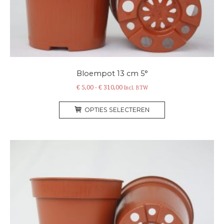
de
productpagina
Bloempot 13 cm 5°
Prijsklasse:
€
5,00
-
€
310,00
Incl. BTW
€ 5,00
Dit
tot
OPTIES SELECTEREN
product
€ 310,00
heeft
meerdere
variaties.
Deze
optie
kan
gekozen
worden
op