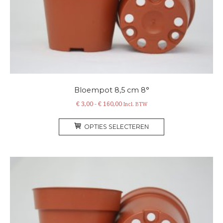
worden
op
de
productpagina
Bloempot 8,5 cm 8°
Prijsklasse:
€
3,00
-
€
160,00
Incl. BTW
€ 3,00
Dit
tot
OPTIES SELECTEREN
product
€ 160,00
heeft
meerdere
variaties.
Deze
optie
kan
gekozen
worden