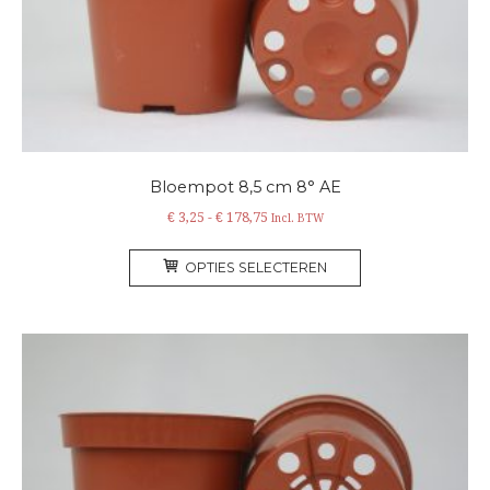
op
de
productpagina
Bloempot 8,5 cm 8° AE
Prijsklasse:
€
3,25
-
€
178,75
Incl. BTW
€ 3,25
Dit
tot
OPTIES SELECTEREN
product
€ 178,75
heeft
meerdere
variaties.
Deze
optie
kan
gekozen
worden