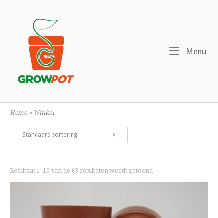
Ga
naar
Home
de
inhoud
Me
Menu
Home
»
Winkel
Standaard sortering
Resultaat 1–16 van de 63 resultaten wordt getoond