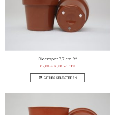
Bloempot 3,7 cm 8°
Prijsklasse:
€
2,00
-
€
85,00
Incl. BTW
€ 2,00
Dit
tot
OPTIES SELECTEREN
product
€ 85,00
heeft
meerdere
variaties.
Deze
optie
kan