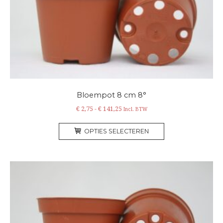
worden
op
de
productpagina
Bloempot 8 cm 8°
Prijsklasse:
€
2,75
-
€
141,25
Incl. BTW
€ 2,75
Dit
tot
OPTIES SELECTEREN
product
€ 141,25
heeft
meerdere
variaties.
Deze
optie
kan
gekozen