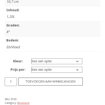
10,7 cm
Inhoud:
1,20L
Graden:
8°
Bodem:
Eb/Vloed
Kleur:
Prijs per:
Bloempot
TOEVOEGEN AAN WINKELWAGEN
15
cm
8°
SKU:
0150
aantal
Category:
Bloempot