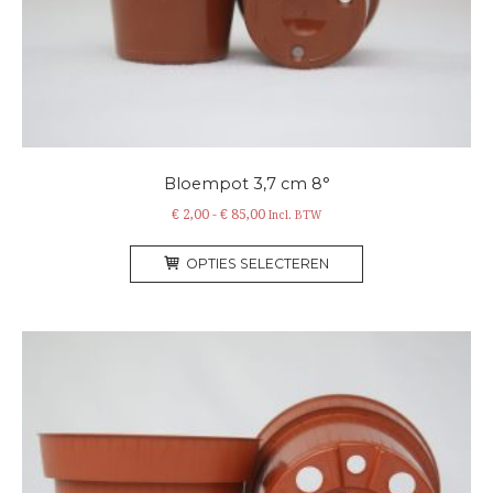
op
de
productpagina
Bloempot 3,7 cm 8°
Prijsklasse:
€
2,00
-
€
85,00
Incl. BTW
€ 2,00
Dit
tot
OPTIES SELECTEREN
product
€ 85,00
heeft
meerdere
variaties.
Deze
optie
kan
gekozen
worden