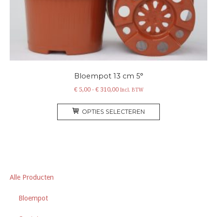
op
de
productpagina
Bloempot 13 cm 5°
Prijsklasse:
€
5,00
-
€
310,00
Incl. BTW
€ 5,00
Dit
tot
OPTIES SELECTEREN
product
€ 310,00
heeft
meerdere
variaties.
Deze
optie
Alle Producten
kan
gekozen
Bloempot
worden
op