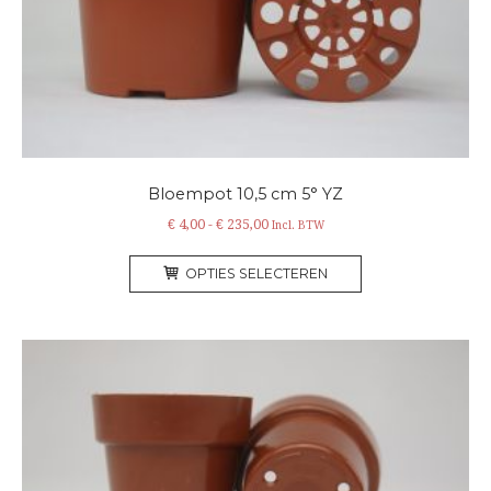
Bloempot 10,5 cm 5° YZ
Prijsklasse:
€
4,00
-
€
235,00
Incl. BTW
€ 4,00
Dit
tot
OPTIES SELECTEREN
product
€ 235,00
heeft
meerdere
variaties.
Deze
optie
kan
gekozen
worden