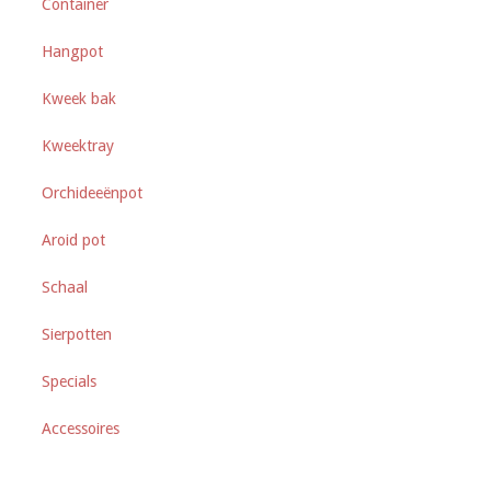
Container
de
productpagina
Hangpot
Kweek bak
Kweektray
Orchideeënpot
Aroid pot
Schaal
Sierpotten
Specials
Accessoires